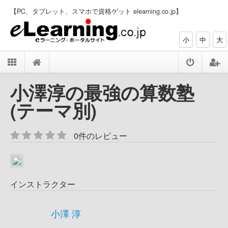
【PC、タブレット、スマホで資格ゲット elearning.co.jp】
小
中
大
小澤淳の最強の算数塾
(テーマ別)
0件のレビュー
インストラクター
小澤 淳