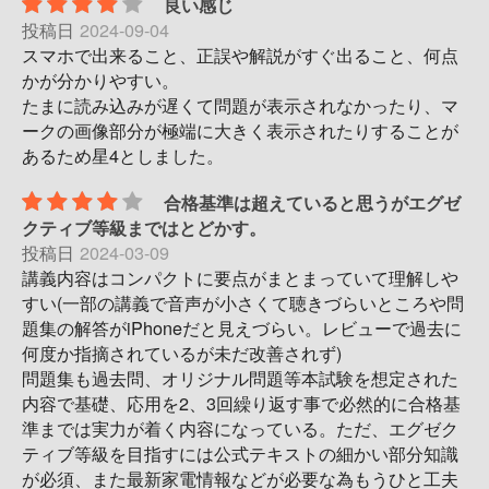
良い感じ
投稿日
2024-09-04
スマホで出来ること、正誤や解説がすぐ出ること、何点
かが分かりやすい。
たまに読み込みが遅くて問題が表示されなかったり、マ
ークの画像部分が極端に大きく表示されたりすることが
あるため星4としました。
合格基準は超えていると思うがエグゼ
クティブ等級まではとどかす。
投稿日
2024-03-09
講義内容はコンパクトに要点がまとまっていて理解しや
すい(一部の講義で音声が小さくて聴きづらいところや問
題集の解答がiPhoneだと見えづらい。レビューで過去に
何度か指摘されているが未だ改善されず)
問題集も過去問、オリジナル問題等本試験を想定された
内容で基礎、応用を2、3回繰り返す事で必然的に合格基
準までは実力が着く内容になっている。ただ、エグゼク
ティブ等級を目指すには公式テキストの細かい部分知識
が必須、また最新家電情報などが必要な為もうひと工夫