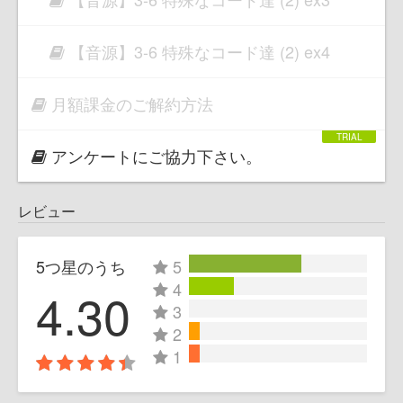
【音源】3-6 特殊なコード達 (2) ex4
月額課金のご解約方法
アンケートにご協力下さい。
レビュー
5つ星のうち
5
4
4.30
3
2
1