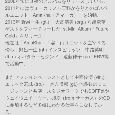
2006年迄に３枚のアルバムをリリースしている。
2011年にはヴォーカリスト三科かをりとのゴスペ
ルユニット「AmaKha（アマーカ）」を始動。
2013年 野呂一生 (gt.) ・大高清美 (org.) ら超豪華
ゲストをフィーチャーした1st Mini Album「Future
Gold」をリリース。
現在は「AmaKha」「宴」両ユニットを主宰する
傍ら，野呂一生 (gt.) インスピリッツ，中路英明
(tbn.) オバタラ・セグンド、遠藤律子 (pn.) FRV!等
で活動中。
またセッションベーシストとして中西俊博 (vln.)、
エリック宮城 (trp.) 、是方博邦 (gt.) 他多数のミュ
ージシャンと共演、スタジオワークでもSOFFetや
ウェイウェイ・ウー、J&O（from サーカス）のCD
に参加するなど多岐にわたる仕事をこなしてい
る。