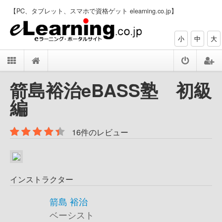
【PC、タブレット、スマホで資格ゲット elearning.co.jp】
小
中
大
箭島裕治eBASS塾 初級
編
16件のレビュー
インストラクター
箭島 裕治
ベーシスト