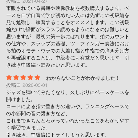
投稿日
2021-04-27
市販されている書籍や映像教材を複数購入するより、ベ
ースを自学自習で学び初めたい人には先ずこの初級編を
見て勉強し、練習することをオススメします。この初級
編だけで譜面がスラスラ読めるようになるのは難しいと
思いますが、最初の第一歩にはなります。拍のカウント
の仕方や、スラップの基礎、ツ－フィンガー奏法におけ
る拍のオモテ・ウラでの人差し指と中指での弾き分け方
を再確認することは、中級者にも有益だと思います。引
き続き中級編へ進みたいと思います。
わからないことがわかりました！
投稿日
2020-03-01
ジャズを弾いてみたくなり、久しぶりにベースケースを
開けました。
コードによる指の置き方の違いや、ランニングベースで
の小節間の音の繋ぎ方など、
これまできちんとわかっていなかったことをわかりやす
く学習できました。
引き続き、中級編にトライしようと思います。