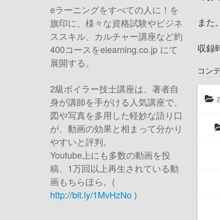
eラーニングをすべての人に！を
また
旗印に、様々な資格試験やビジネ
ススキル、カルチャー講座など約
収録
400コースをelearning.co.jp にて
展開する。
コン
2級ボイラー技士講座は、著者自
身が講師を手がける人気講座で、
図や写真を多用した軽妙な語り口
が、動画の効果と相まって分かり
やすいと評判。
Youtube上にも多数の動画を投
稿、1万回以上再生されている動
画もちらほら。(
http://bit.ly/1MvHzNo
)