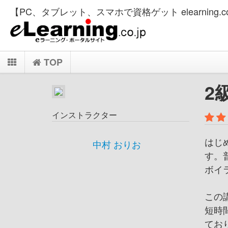
【PC、タブレット、スマホで資格ゲット elearning.co
TOP
2
インストラクター
はじ
中村 おりお
す。
ボイ
この
短時
てお