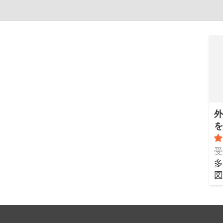
外
を
受
多
図