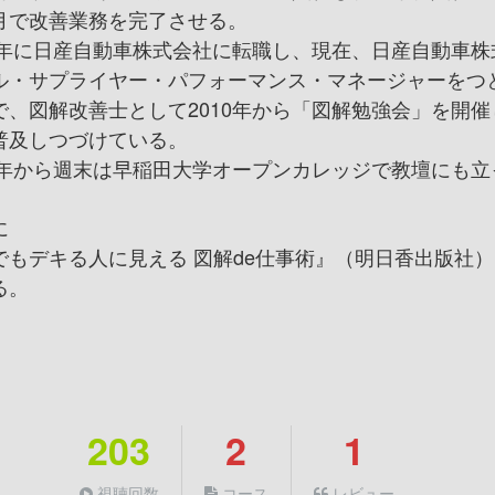
月で改善業務を完了させる。
07年に日産自動車株式会社に転職し、現在、日産自動車
ル・サプライヤー・パフォーマンス・マネージャーをつ
で、図解改善士として2010年から「図解勉強会」を開
普及しつづけている。
14年から週末は早稲田大学オープンカレッジで教壇にも
に
でもデキる人に見える 図解de仕事術』（明日香出版社）
る。
203
2
1
視聴回数
コース
レビュー