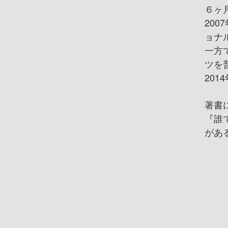
６ヶ
20
ョナ
一方
ツを
20
著書
『誰
があ