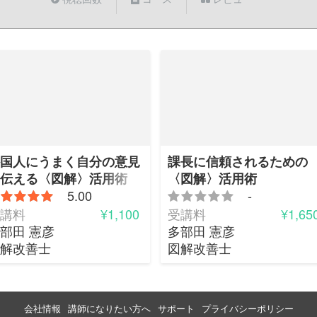
国人にうまく自分の意見
課長に信頼されるための
伝える〈図解〉活用術
〈図解〉活用術
5.00
-
講料
¥1,100
受講料
¥1,65
部田 憲彦
多部田 憲彦
解改善士
図解改善士
会社情報
講師になりたい方へ
サポート
プライバシーポリシー