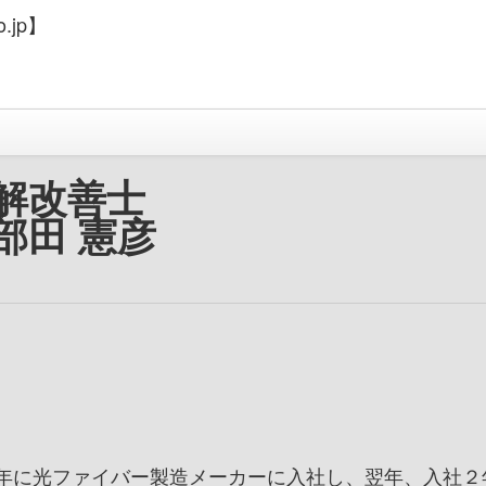
.jp】
解改善士
部田 憲彦
02年に光ファイバー製造メーカーに入社し、翌年、入社