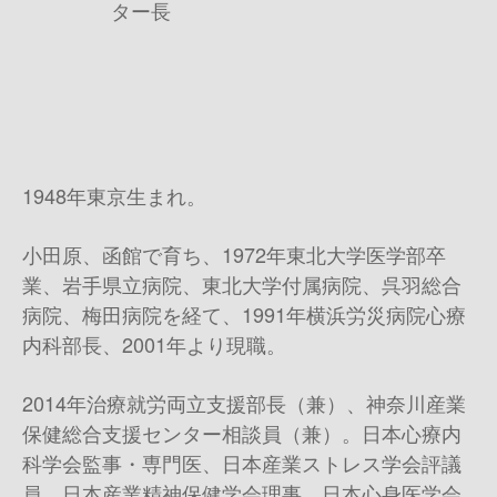
ター長
1948年東京生まれ。
小田原、函館で育ち、
1972
年東北大学医学部卒
業、岩手県立病院、東北大学付属病院、呉羽総合
病院、梅田病院を経て、
1991
年横浜労災病院心療
内科部長、
2001
年より現職。
2014
年治療就労両立支援部長（兼）、神奈川産業
保健総合支援センター相談員（兼）。日本心療内
科学会監事・専門医、日本産業ストレス学会評議
員、日本産業精神保健学会理事、日本心身医学会