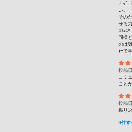
ﾘｰﾀ
い。
そのた
せる力
ｺﾐｭ
同様と
のは難
ｬｰで
投稿
コミ
こと
投稿
振り
9件