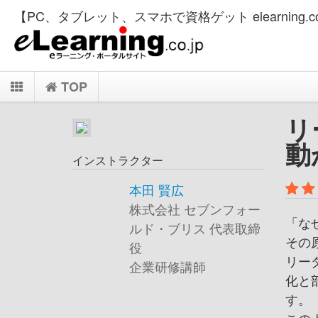
【PC、タブレット、スマホで資格ゲット elearning.co
TOP
リ
動
インストラクター
本田 賢広
株式会社 セブンフォー
「な
ルド・ブリス 代表取締
その
役
リー
企業研修講師
化と
す。