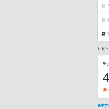
レビ
5
9件