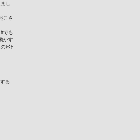
望まし
起こさ
ﾘｶでも
動かす
ﾚｸﾁ
解する