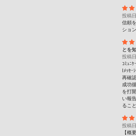
投稿
信頼
ショ
とを
投稿
ｺﾐｭ
Iﾒｯ
再確
成功循
を打開
い報告
るこ
投稿
【概