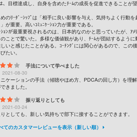
ﾞｰは、目標達成し、自身を含めたﾁｰﾑの成長を促進できることが
めのﾘｰﾀﾞｰｼｯﾌﾟは「相手に良い影響を与え、気持ちよく行動を
」が重要。高いｺﾐｭﾆｹｰｼｮﾝ力が重要である。
ﾆｹｰｼｮﾝが最重要視されるのは、日本的なのかと思っていたが、ｱﾒ
のことで驚いた。多様な価値観があり、ﾁｰﾑが団結するように
しいと感じたことがある。ｺｰﾁﾝｸﾞには関心があるので、この後の
学びたい。
手法について学べました
日
2021-08-30
ュニケーションの手法（傾聴やほめ方、PDCAの回し方）を理
ができました。
振り返りとしても
日
2021-03-24
返りとしても、新しい気持ちで部下に接することができます。
すべてのカスタマーレビューを表示（新しい順）