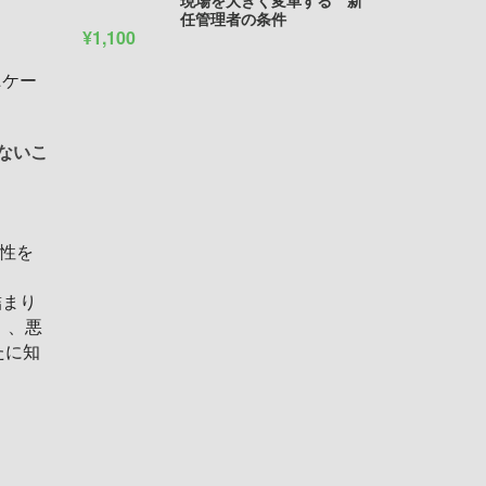
現場を大きく変革する 新
任管理者の条件
¥1,100
ニケー
いないこ
要性を
詰まり
）、悪
たに知