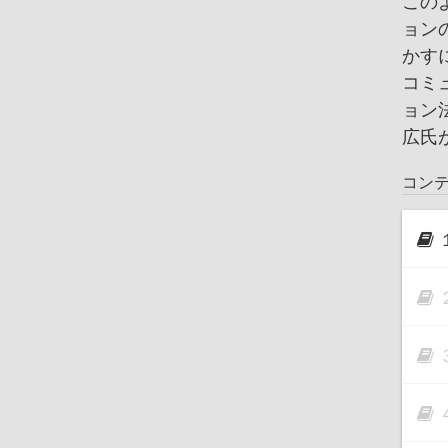
この
ョン
かす
コミ
ョン
広氏
コン