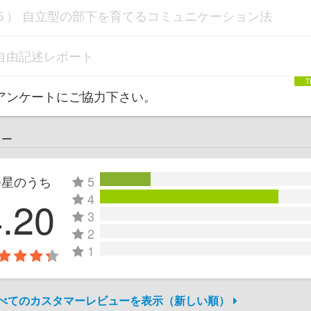
５） 自立型の部下を育てるコミュニケーション法
自由記述レポート
アンケートにご協力下さい。
ュー
つ星のうち
5
4
4.20
3
2
1
すべてのカスタマーレビューを表示（新しい順）