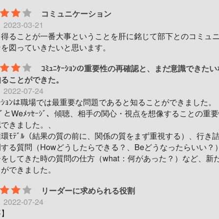
コミュニケーション
日
2023-03-21
を得ることが一番大事ということを肝に銘じて部下とのコミュ
ンを図っていきたいと思います。
ｺﾐｭﾆｹｰｼｮﾝの重要性の再確認と、まだ意識できた
知ることができた。
日
2022-07-24
ﾆｹｰｼｮﾝは職場では最重要な問題であると知ることができました。
ｾｰｼﾞとWeﾒｯｾｰｼﾞ、傾聴、相手の関心・視点を想像することの重
認できました。、
環ﾓﾃﾞﾙ（結果の質の前に、関係の質をまず重視する）、行き
する質問（Howどうしたらできる？、Beどうなったらいい？
をしてきた時の質問の仕方（what：何があった？）など、新
とができました。
リーダーに求められる役割
日
2022-07-24
要】