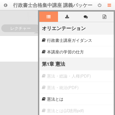
行政書士合格集中講座 講義パッケー
ジ
オリエンテーション
レクチャー
0
行政書士講座ガイダンス
本講座の学習の仕方
第1章 憲法
憲法・総論・人権(PDF)
憲法・統治(PDF)
憲法とは
憲法とは(試聴用pdf)