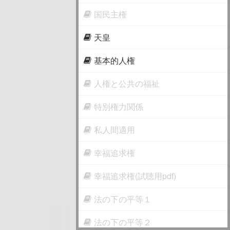
国民主権
天皇
基本的人権
人権と公共の福祉
特別権力関係
私人間適用
幸福追求権
幸福追求権(試聴用pdf)
法の下の平等１
法の下の平等２