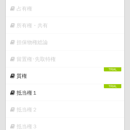
占有権
所有権・共有
担保物権総論
留置権･先取特権
質権
抵当権１
抵当権２
抵当権３