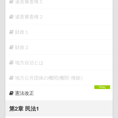
違憲審査権１
違憲審査権２
財政１
財政２
地方自治とは
地方公共団体の機関(機関･権能）
憲法改正
第2章 民法1