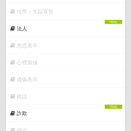
住所・失踪宣告
法人
意思表示
心裡留保
虚偽表示
錯誤
詐欺
強迫