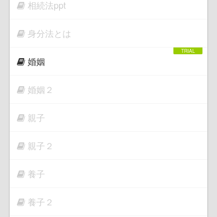
相続法ppt
身分法とは
婚姻
婚姻２
親子
親子２
養子
養子２