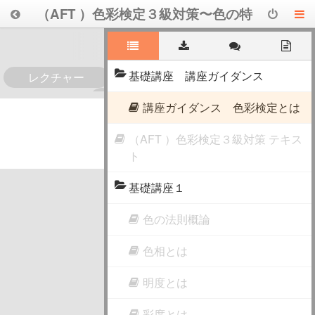
（AFT ）色彩検定３級対策〜色の特
徴とルールを知ろう！色の法則基礎
講座
基礎講座 講座ガイダンス
レクチャー
0
講座ガイダンス 色彩検定とは
（AFT ）色彩検定３級対策 テキス
ト
基礎講座１
色の法則概論
色相とは
明度とは
彩度とは