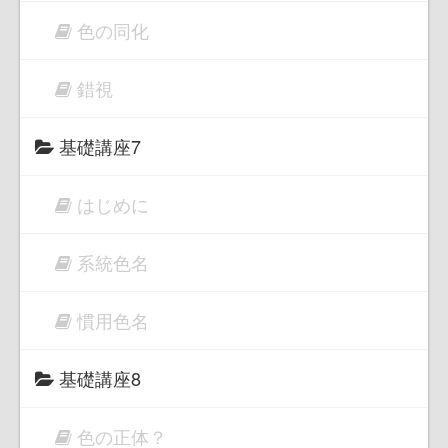
色の同化
錯視
基礎講座7
はじめに
系統色名
慣用色名
基礎講座8
色の正体？