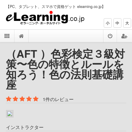
【PC、タブレット、スマホで資格ゲット elearning.co.jp】
小
中
大
（AFT ）色彩検定３級対
策〜色の特徴とルールを
知ろう！色の法則基礎講
座
1件のレビュー
インストラクター