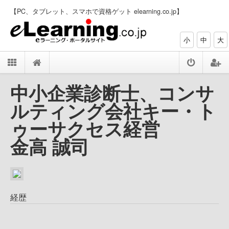
【PC、タブレット、スマホで資格ゲット elearning.co.jp】
小
中
大
中小企業診断士、コンサ
ルティング会社キー・ト
ゥーサクセス経営
金高 誠司
経歴