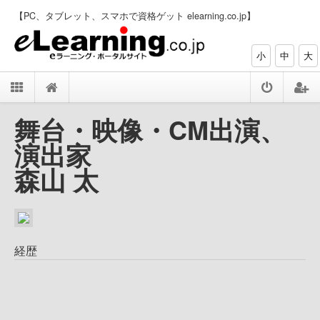
【PC、タブレット、スマホで資格ゲット elearning.co.jp】
小
中
大
舞台・映像・CM出演、
演出家
森山 太
経歴