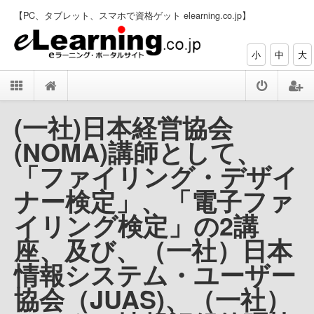
【PC、タブレット、スマホで資格ゲット elearning.co.jp】
小
中
大
(一社)日本経営協会
(NOMA)講師として、
「ファイリング・デザイ
ナー検定」、「電子ファ
イリング検定」の2講
座、及び、（一社）日本
情報システム・ユーザー
協会（JUAS)、（一社）