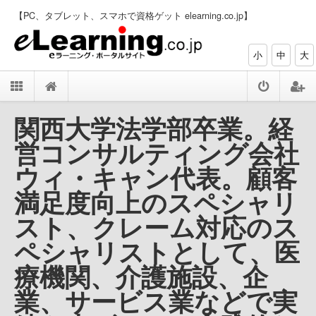
【PC、タブレット、スマホで資格ゲット elearning.co.jp】
小
中
大
関西大学法学部卒業。経
営コンサルティング会社
ウィ・キャン代表。顧客
満足度向上のスペシャリ
スト、クレーム対応のス
ペシャリストとして、医
療機関、介護施設、企
業、サービス業などで実