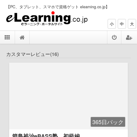
【PC、タブレット、スマホで資格ゲット elearning.co.jp】
小
中
大
カスタマーレビュー(16)
365日パック
箭島裕治eBASS塾 初級編