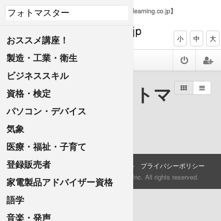
【PC、タブレット、スマホで資格ゲット elearning.co.jp】
おススメ講座！
小
中
大
製造・工業・衛生
ビジネススキル
検索結果：フォトマ
資格・検定
パソコン・デバイス
スター
気象
医療・福祉・子育て
登録販売者
会社情報
講師になりたい方へ
サポート
プライバシーポリシー
©2009-2015 KiBAN iNTERNATiONAL Inc. All rights reserved.
家電製品アドバイザー資格
語学
音楽・発声