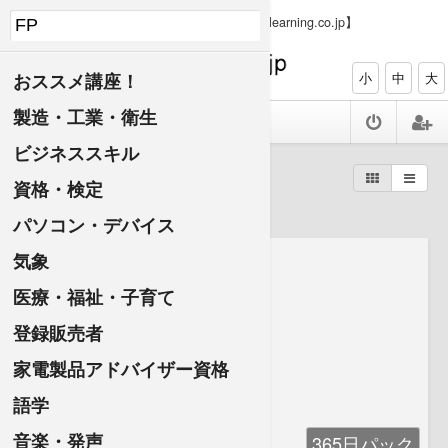
【PC、タブレット、スマホで資格ゲット elearning.co.jp】
おススメ講座！
小
中
大
製造・工業・衛生
ビジネススキル
検索結果：FP
資格・検定
パソコン・デバイス
気象
医療・福祉・子育て
登録販売者
家電製品アドバイザー資格
語学
音楽・発声
365日パック