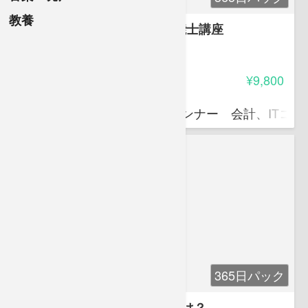
教養
ドナルド松山のFP2級3級技能士講座
4.00
受講料
¥9,800
ドナルド 松山
独立系ファイナンシャルプランナー 会計、ITコ
365日パック
独立系ＦＰとして開業するには？