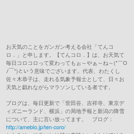
お天気のことをガンガン考える会社「てんコ
ロ．」と申します。【てんコロ．】は、お天気て
毎日コロコロって変わってもぉ～やぁ～ね～(*￣O
ﾉ￣*)という意味でございます。代表、わたくし
佐々木恭子は、走れる気象予報士として、日々お
天気と戯れながらマラソンしている者です。
ブログは、毎日更新で「世田谷、吉祥寺、東京デ
ィズニーランド、横浜」の局地予報と新潟の降雪
について、主に言い放ってます。 ブログ：
http://ameblo.jp/ten-coro/