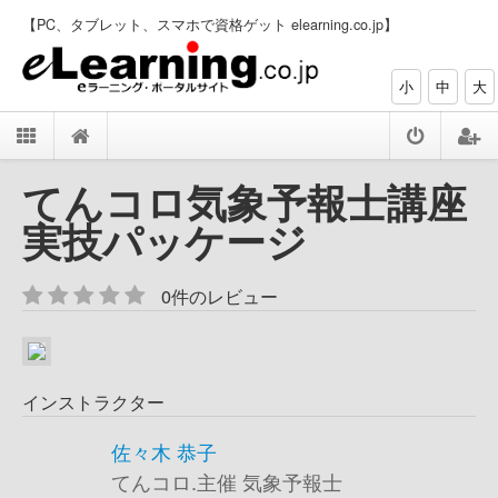
【PC、タブレット、スマホで資格ゲット elearning.co.jp】
小
中
大
てんコロ気象予報士講座
実技パッケージ
0件のレビュー
インストラクター
佐々木 恭子
てんコロ.主催 気象予報士