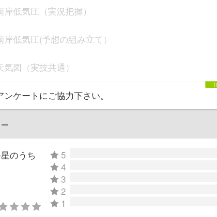
南岸低気圧（実況把握）
南岸低気圧(予想の組み立て）
天気図（実技共通）
アンケートにご協力下さい。
ュー
つ星のうち
5
4
3
2
1