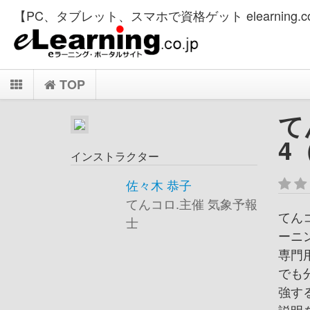
【PC、タブレット、スマホで資格ゲット elearning.co
TOP
て
4
インストラクター
佐々木 恭子
てんコロ.主催 気象予報
てん
士
ーニ
専門
でも
強す