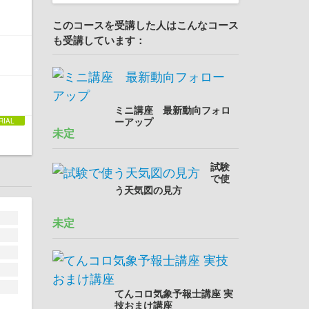
このコースを受講した人はこんなコース
も受講しています：
ミニ講座 最新動向フォロ
ーアップ
未定
試験
で使
う天気図の見方
未定
てんコロ気象予報士講座 実
技おまけ講座