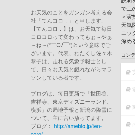
説明
で二
お天気のことをガンガン考える会
＜実
社「てんコロ．」と申します。
天気
【てんコロ．】は、お天気て毎日
ニッ
コロコロって変わってもぉ～やぁ
深め
～ね～(*￣Oﾉ￣*)という意味でご
ざいます。代表、わたくし佐々木
コン
恭子は、走れる気象予報士とし
て、日々お天気と戯れながらマラ
ソンしている者です。
ブログは、毎日更新で「世田谷、
吉祥寺、東京ディズニーランド、
横浜」の局地予報と新潟の降雪に
ついて、主に言い放ってます。
ブログ：
http://ameblo.jp/ten-
coro/