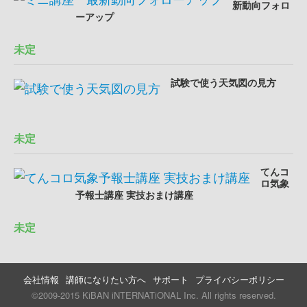
新動向フォロ
ーアップ
未定
試験で使う天気図の見方
未定
てんコ
ロ気象
予報士講座 実技おまけ講座
未定
会社情報
講師になりたい方へ
サポート
プライバシーポリシー
©2009-2015 KiBAN iNTERNATiONAL Inc. All rights reserved.