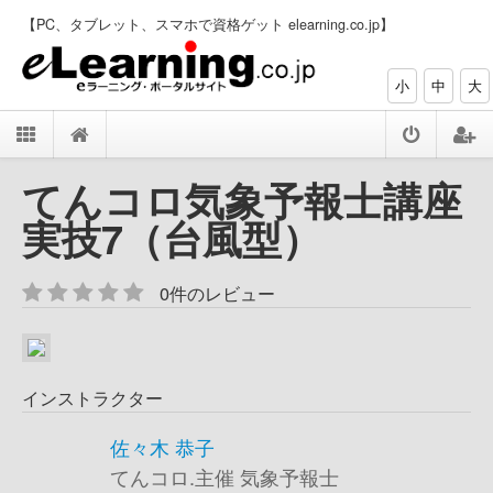
【PC、タブレット、スマホで資格ゲット elearning.co.jp】
小
中
大
てんコロ気象予報士講座
実技7（台風型）
0件のレビュー
インストラクター
佐々木 恭子
てんコロ.主催 気象予報士