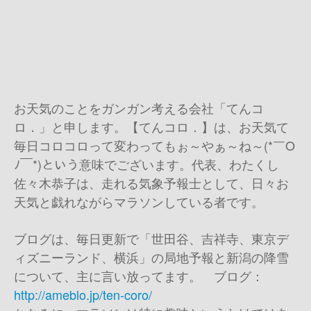
お天気のことをガンガン考える会社「てんコ
ロ．」と申します。【てんコロ．】は、お天気て
毎日コロコロって変わってもぉ～やぁ～ね～(*￣O
ﾉ￣*)という意味でございます。代表、わたくし
佐々木恭子は、走れる気象予報士として、日々お
天気と戯れながらマラソンしている者です。
ブログは、毎日更新で「世田谷、吉祥寺、東京デ
ィズニーランド、横浜」の局地予報と新潟の降雪
について、主に言い放ってます。 ブログ：
http://ameblo.jp/ten-coro/