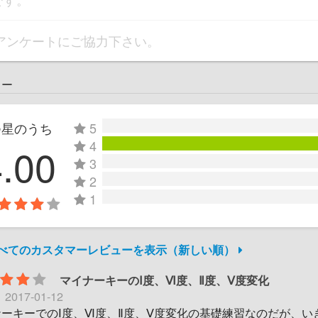
アンケートにご協力下さい。
ュー
つ星のうち
5
4
4.00
3
2
1
すべてのカスタマーレビューを表示（新しい順）
マイナーキーのⅠ度、Ⅵ度、Ⅱ度、Ⅴ度変化
日
2017-01-12
ーキーでのⅠ度、Ⅵ度、Ⅱ度、Ⅴ度変化の基礎練習なのだが、い