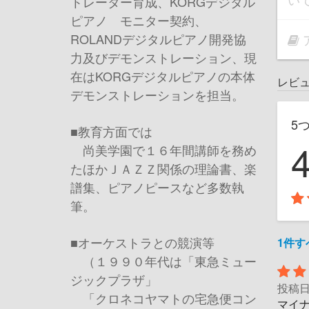
トレーター育成、KORGデジタル
ピアノ モニター契約、
ROLANDデジタルピアノ開発協
力及びデモンストレーション、現
在はKORGデジタルピアノの本体
レビ
デモンストレーションを担当。
5
■教育方面では
尚美学園で１６年間講師を務め
たほかＪＡＺＺ関係の理論書、楽
譜集、ピアノピースなど多数執
筆。
■オーケストラとの競演等
1件
（１９９０年代は「東急ミュー
ジックプラザ」
投稿
「クロネコヤマトの宅急便コン
マイナ