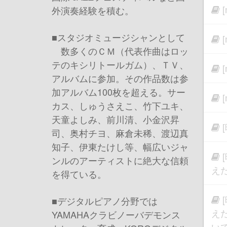
外演奏経験を積む。
■スタジオミュージシャンとして
数多くのＣＭ（代表作曲はロッ
テのキシリトールガム）、ＴＶ、
アルバムに参加。その作品数は参
加アルバム100枚を超える。サー
カス、しゅうさえこ、竹下ユキ、
天童よしみ、前川清、小金沢昇
司、奥村チヨ、麻倉未稀、渡辺真
知子、伊東たけし等、幅広いジャ
ンルのアーティストに絶大な信頼
え
を得ている。
■デジタルピアノ分野では
え
YAMAHAクラビノーバデモンス
い