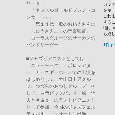
サート」
カラ
「ネッスルゴールドブレンドコ
をキ
これ
ンサート」。
する
第１４代 歌のおねえさんの
Ⅰ度
「しゅうさえこ」の音楽監督。
も嬉
コーラスグループのサーカスの
バンドリーダー。
1件
■ジャズピアニストとしては
ニューヨーク、アポロシアタ
ー、カーネギーホールでの出演を
はじめとして、大山日出男グルー
プ、つづらのあつしグループ、そ
して、名門ビックバンド「原 信
夫と＃＆ｂ」のラストピアニスト
として参加。全国のジャズフェス
ティバル、コンサートに出演