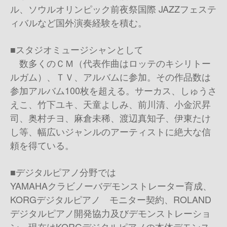
ル、ソウルオリンピック前夜祭国際 JAZZフェステ
ィバルなど国外演奏経験を積む。
■スタジオミュージシャンとして
数多くのＣＭ（代表作曲はロッテのキシリトー
ルガム）、ＴＶ、アルバムに参加。その作品数は
参加アルバム100枚を超える。サーカス、しゅうさ
えこ、竹下ユキ、天童よしみ、前川清、小金沢昇
司、奥村チヨ、麻倉未稀、渡辺真知子、伊東たけ
し等、幅広いジャンルのアーティストに絶大な信
頼を得ている。
■デジタルピアノ分野では
YAMAHAクラビノーバデモンストレーター育成、
KORGデジタルピアノ モニター契約、ROLAND
デジタルピアノ開発協力及びデモンストレーショ
ン、現在はKORGデジタルピアノの本体デモンス