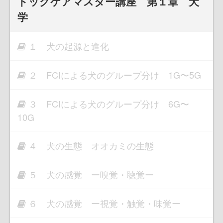
ドッグケアマスター講座 第１章 犬
学
１ 犬の起源と進化
２ FCIによる犬のグループ分け 1G〜5G
３ FCIによる犬のグループ分け 6G〜
10G
４ 犬の生態 オオカミの生態
５ 犬の感覚 ー嗅覚・聴覚ー
６ 犬の感覚 ー視覚・触覚・味覚ー