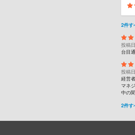
2件
投稿
台目
投稿
経営
マネ
中の
2件