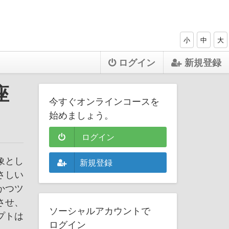
小
中
大
ログイン
新規登録
座
今すぐオンラインコースを
始めましょう。
ログイン
象とし
新規登録
さしい
かつツ
させ、
ソーシャルアカウントで
プトは
ログイン