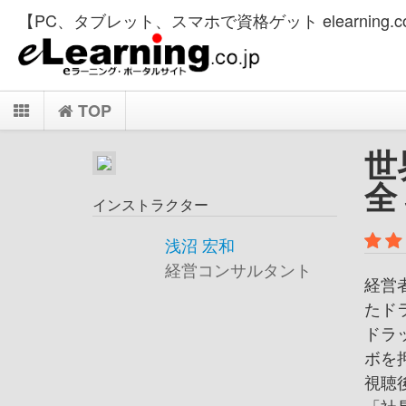
【PC、タブレット、スマホで資格ゲット elearning.co
TOP
世
全
インストラクター
浅沼 宏和
経営コンサルタント
経営
たド
ドラ
ボを
視聴