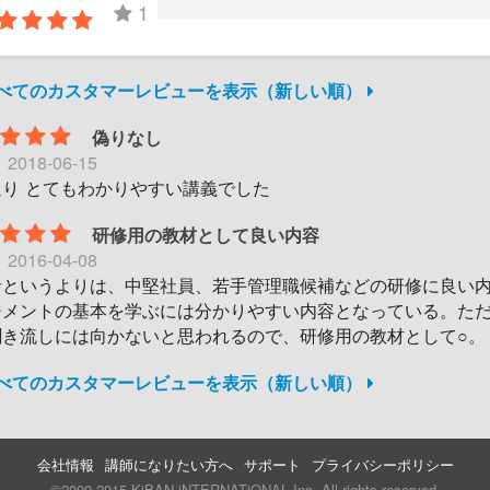
1
すべてのカスタマーレビューを表示（新しい順）
偽りなし
日
2018-06-15
通り とてもわかりやすい講義でした
研修用の教材として良い内容
日
2016-04-08
者というよりは、中堅社員、若手管理職候補などの研修に良い
ジメントの基本を学ぶには分かりやすい内容となっている。た
聞き流しには向かないと思われるので、研修用の教材として○。
すべてのカスタマーレビューを表示（新しい順）
会社情報
講師になりたい方へ
サポート
プライバシーポリシー
©2009-2015 KiBAN iNTERNATiONAL Inc. All rights reserved.