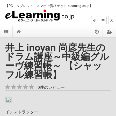
【PC、タブレット、スマホで資格ゲット elearning.co.jp】
小
中
大
井上 inoyan 尚彦先生の
ドラム講座～中級編グル
ーヴ練習帳～ 【シャッ
フル練習帳】
0件のレビュー
インストラクター