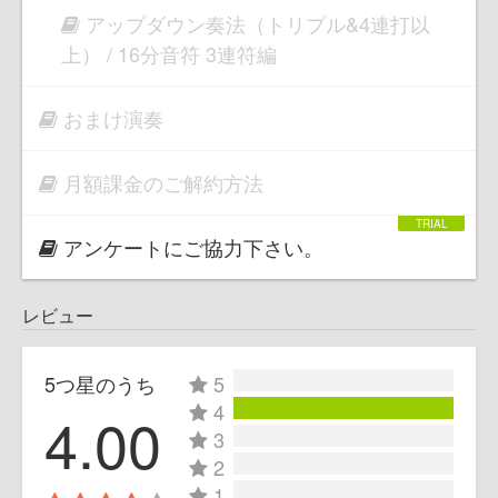
アップダウン奏法（トリプル&4連打以
上） / 16分音符 3連符編
おまけ演奏
月額課金のご解約方法
アンケートにご協力下さい。
レビュー
5つ星のうち
5
4
4.00
3
2
1