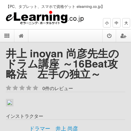
【PC、タブレット、スマホで資格ゲット elearning.co.jp】
小
中
大
井上 inoyan 尚彦先生の
ドラム講座 ～16Beat攻
略法 左手の独立～
0件のレビュー
インストラクター
ドラマー 井上 尚彦