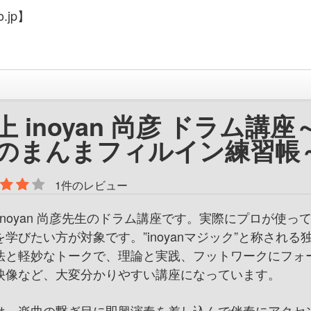
.jp】
上 inoyan 尚彦 ドラム講座
のまんまフィルイン練習帳
1件のレビュー
 inoyan 尚彦先生のドラム講座です。実際にプロが使っ
を学びたい方が対象です。”inoyanマジック”と称される
法と軽妙なトークで、理論と実践、フットワークにフォ
映像など、大変分かりやすい講座になっています。
は、楽曲の繋ぎ目に即興演奏を差し込んで伴奏にアクセ