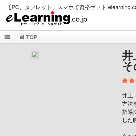
【PC、タブレット、スマホで資格ゲット elearning.co
TOP
井
そ
井上
方法
指導
した
今回