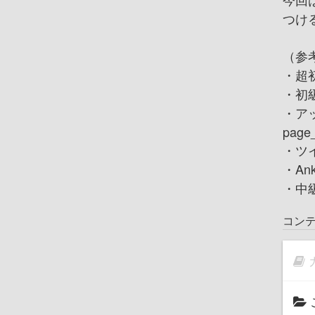
つけ
（参考
・超初心
・初級編
・アップ
page
・ツイン
・Ankl
・中級編
コン