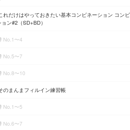
これだけはやっておきたい基本コンビネーション コン
ョン#2（SD+BD）
No.1〜4
No.5〜7
No.8〜10
そのまんまフィルイン練習帳
No.1〜5
No.6〜7