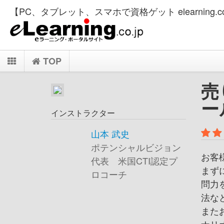
【PC、タブレット、スマホで資格ゲット elearning.co
TOP
売
ー
インストラクター
山本 武史
ポテンシャルビジョン
お客
代表 米国CTI認定プ
まず
ロコーチ
問力
法な
また