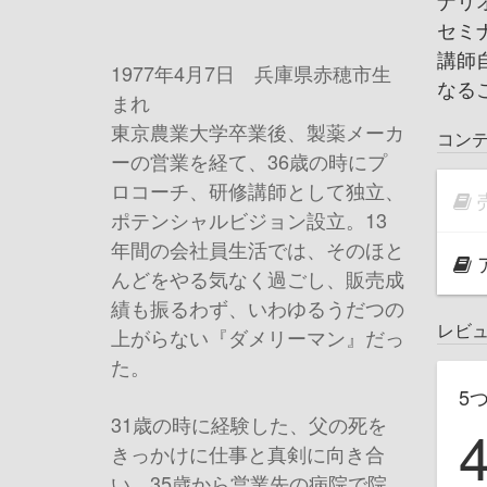
ナリ
セミ
講師
1977年4月7日 兵庫県赤穂市生
なる
まれ
東京農業大学卒業後、製薬メーカ
コン
ーの営業を経て、36歳の時にプ
ロコーチ、研修講師として独立、
ポテンシャルビジョン設立。13
年間の会社員生活では、そのほと
んどをやる気なく過ごし、販売成
績も振るわず、いわゆるうだつの
レビ
上がらない『ダメリーマン』だっ
た。
5
31歳の時に経験した、父の死を
きっかけに仕事と真剣に向き合
い、35歳から営業先の病院で院