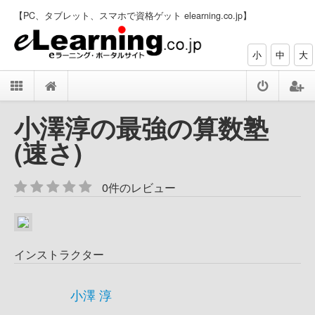
【PC、タブレット、スマホで資格ゲット elearning.co.jp】
小
中
大
小澤淳の最強の算数塾
(速さ)
0件のレビュー
インストラクター
小澤 淳