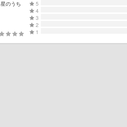
つ星のうち
5
4
3
2
ata/20141021/272866/
1