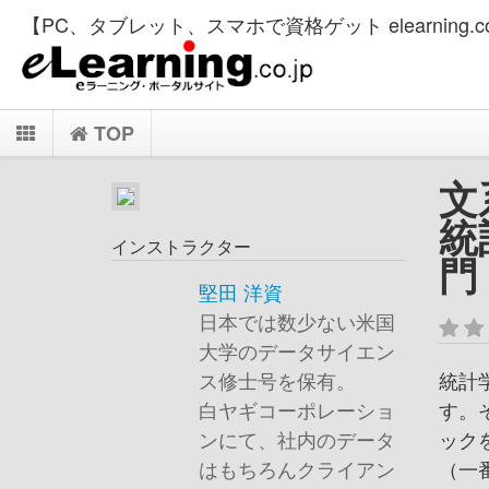
【PC、タブレット、スマホで資格ゲット elearning.co
TOP
文
統
インストラクター
門
堅田 洋資
日本では数少ない米国
大学のデータサイエン
統計
ス修士号を保有。
す。
白ヤギコーポレーショ
ック
ンにて、社内のデータ
（一
はもちろんクライアン