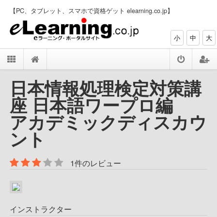
【PC、タブレット、スマホで資格ゲット elearning.co.jp】
小
中
大
日本情報処理検定対策講
座 日本語ワープロ編
アカデミックディスカウ
ント
1件のレビュー
インストラクター