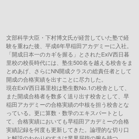
文部科学大臣・下村博文氏が経営していた塾で経
験を重ねた後、平成6年早稲田アカデミーに入社。
「開成日本一のカギを握る」とされたExiV西日暮
里校の校長時代には、塾生500名を越える校舎をま
とめあげ、さらにNN開成クラスの総責任者として
開成の合格実績を出すことに尽力した。
現在ExiV西日暮里校は塾生数No.1の校舎として、
また開成合格者を数多く送り出す校舎として、早
稲田アカデミーの合格実績の中核を担う校舎とな
っている。更に算数・数学のエキスパートとし
て、合格実績においても早稲田アカデミーの合格
実績記録を何度も更新してきた。論理的な切り口
と解説のわかりやすさは業界屈指の腕を持つ。