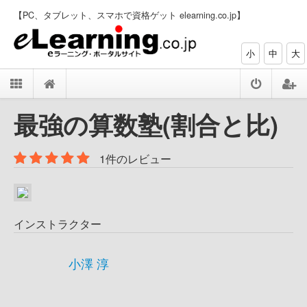
【PC、タブレット、スマホで資格ゲット elearning.co.jp】
小
中
大
最強の算数塾(割合と比)
1件のレビュー
インストラクター
小澤 淳