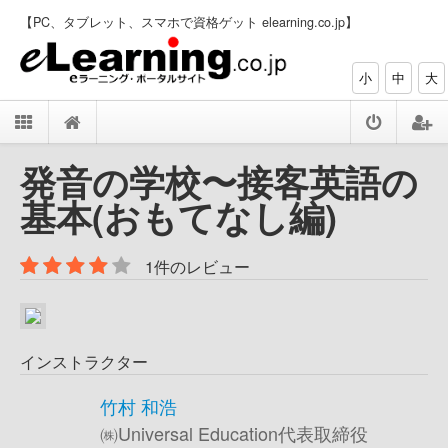
【PC、タブレット、スマホで資格ゲット elearning.co.jp】
小
中
大
発音の学校〜接客英語の
基本(おもてなし編)
1件のレビュー
インストラクター
竹村 和浩
㈱Universal Education代表取締役