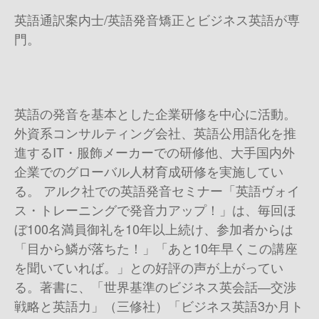
英語通訳案内士/英語発音矯正とビジネス英語が専
門。
英語の発音を基本とした企業研修を中心に活動。
外資系コンサルティング会社、英語公用語化を推
進するIT・服飾メーカーでの研修他、大手国内外
企業でのグローバル人材育成研修を実施してい
る。 アルク社での英語発音セミナー「英語ヴォイ
ス・トレーニングで発音力アップ！」は、毎回ほ
ぼ100名満員御礼を10年以上続け、参加者からは
「目から鱗が落ちた！」「あと10年早くこの講座
を聞いていれば。」との好評の声が上がってい
る。著書に、「世界基準のビジネス英会話―交渉
戦略と英語力」（三修社）「ビジネス英語3か月ト