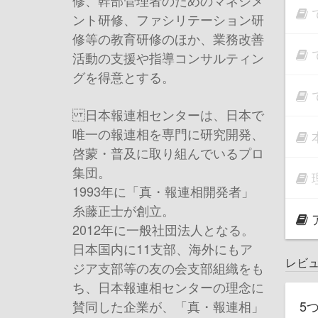
修、幹部管理者のためのマネジメ
ント研修、ファシリテーション研
修等の教育研修のほか、業務改善
活動の支援や指導コンサルティン
グを得意とする。
日本報連相センターは、日本で
唯一の報連相を専門に研究開発、
啓蒙・普及に取り組んでいるプロ
集団。
1993年に「真・報連相開発者」
糸藤正士が創立。
2012年に一般社団法人となる。
日本国内に11支部、海外にもア
レビ
ジア支部等の友の会支部組織をも
ち、日本報連相センターの理念に
5
賛同した企業が、「真・報連相」