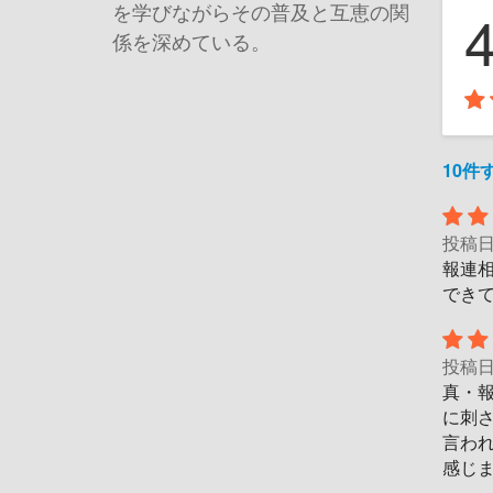
を学びながらその普及と互恵の関
係を深めている。
10
投稿
報連
でき
投稿
真・
に刺
言わ
感じ