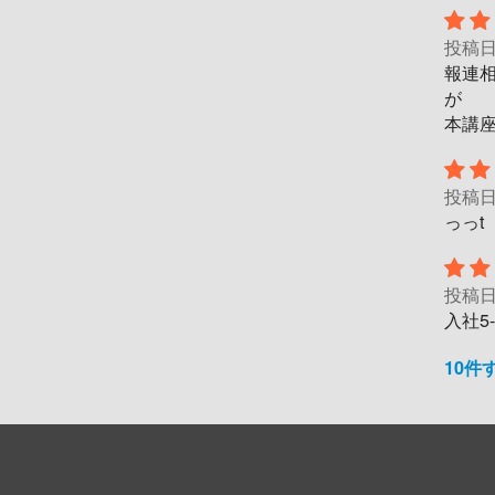
投稿
報連
が
本講
投稿
っっt
投稿
入社5
10