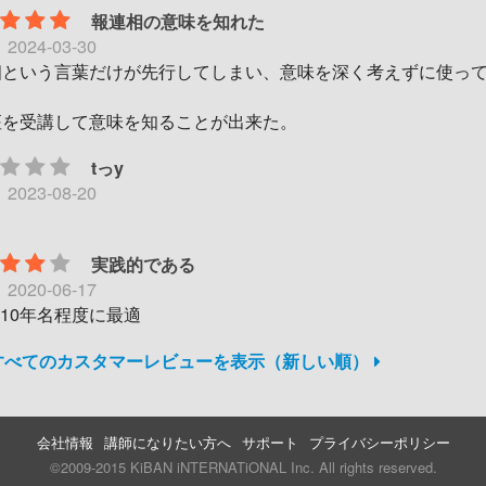
報連相の意味を知れた
日
2024-03-30
相という言葉だけが先行してしまい、意味を深く考えずに使っ
座を受講して意味を知ることが出来た。
tっy
日
2023-08-20
実践的である
日
2020-06-17
-10年名程度に最適
件すべてのカスタマーレビューを表示（新しい順）
会社情報
講師になりたい方へ
サポート
プライバシーポリシー
©2009-2015 KiBAN iNTERNATiONAL Inc. All rights reserved.