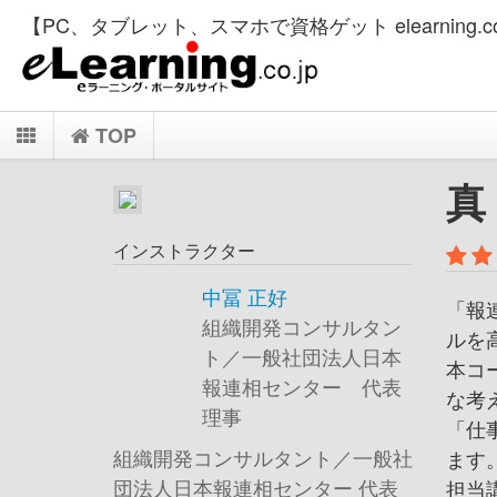
【PC、タブレット、スマホで資格ゲット elearning.co
TOP
真
インストラクター
中冨 正好
「報
組織開発コンサルタン
ルを
ト／一般社団法人日本
本コ
報連相センター 代表
な考
理事
「仕
組織開発コンサルタント／一般社
ます
団法人日本報連相センター 代表
担当