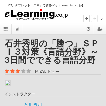
【PC、タブレット、スマホで資格ゲット elearning.co.jp】
小
中
大
石井秀明の「勝つ」ＳＰ
Ｉ３対策《言語分野》～
3日間でできる言語分野
1件のレビュー
インストラクター
石井 秀明