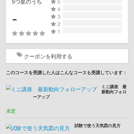
5つ星のうち
5
4
-
3
2
1
クーポンを利用する
このコースを受講した人はこんなコースも受講しています：
ミニ講座 最
新動向フォロ
ーアップ
未定
試験で使う天気図の見方