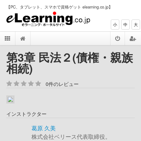
【PC、タブレット、スマホで資格ゲット elearning.co.jp】
小
中
大
第3章 民法２(債権・親族
相続)
0件のレビュー
インストラクター
葛原 久美
株式会社ベリース代表取締役。