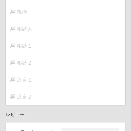
親権
相続人
相続１
相続２
遺言１
遺言２
レビュー