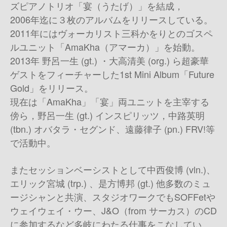
ズピアノトリオ「宴（うたげ）」を結成，
2006年迄に３枚のアルバムをリリースしている。
2011年にはヴォーカリスト三科かをりとのゴスペ
ルユニット「AmaKha（アマーカ）」を始動。
2013年 野呂一生 (gt.) ・大高清美 (org.) ら超豪華
ゲストをフィーチャーした1st Mini Album「Future
Gold」をリリース。
現在は「AmaKha」「宴」両ユニットを主宰する
傍ら，野呂一生 (gt.) インスピリッツ，中路英明
(tbn.) オバタラ・セグンド、遠藤律子 (pn.) FRV!等
で活動中。
またセッションベーシストとして中西俊博 (vln.)、
エリック宮城 (trp.) 、是方博邦 (gt.) 他多数のミュ
ージシャンと共演、スタジオワークでもSOFFetや
ウェイウェイ・ウー、J&O（from サーカス）のCD
に参加するなど多岐にわたる仕事をこなしてい