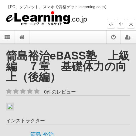
【PC、タブレット、スマホで資格ゲット elearning.co.jp】
小
中
大
箭島裕治eBASS塾 上級
編 ７章 基礎体力の向
上（後編）
0件のレビュー
インストラクター
箭島 裕治