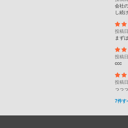
会社
し続
投稿
まず
投稿
ccc
投稿
っっっ
7件