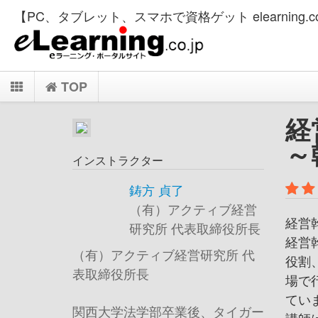
【PC、タブレット、スマホで資格ゲット elearning.co
TOP
経
～
インストラクター
鋳方 貞了
（有）アクティブ経営
経営
研究所 代表取締役所長
経営
（有）アクティブ経営研究所 代
役割
表取締役所長
場で
てい
関西大学法学部卒業後、タイガー