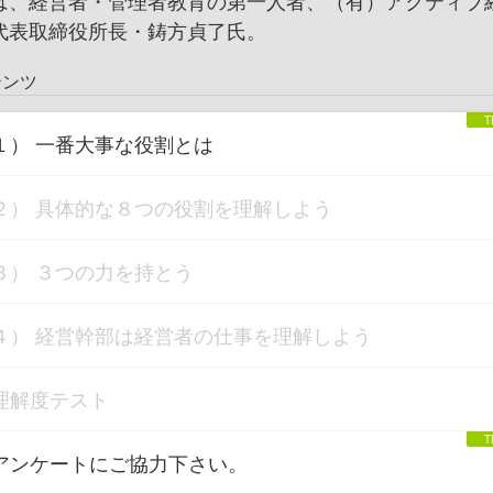
は、経営者・管理者教育の第一人者、（有）アクティブ
代表取締役所長・鋳方貞了氏。
テンツ
１） 一番大事な役割とは
２） 具体的な８つの役割を理解しよう
３） ３つの力を持とう
４） 経営幹部は経営者の仕事を理解しよう
理解度テスト
アンケートにご協力下さい。