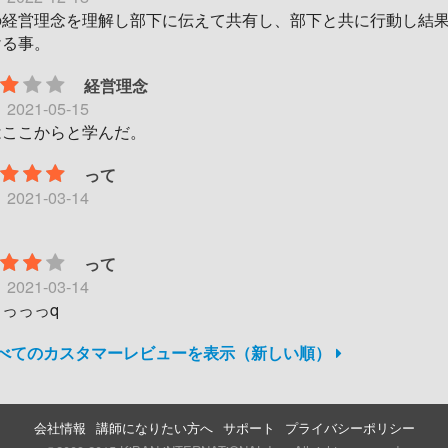
の経営理念を理解し部下に伝えて共有し、部下と共に行動し結
ける事。
経営理念
日
2021-05-15
はここからと学んだ。
って
日
2021-03-14
って
日
2021-03-14
っっっq
すべてのカスタマーレビューを表示（新しい順）
会社情報
講師になりたい方へ
サポート
プライバシーポリシー