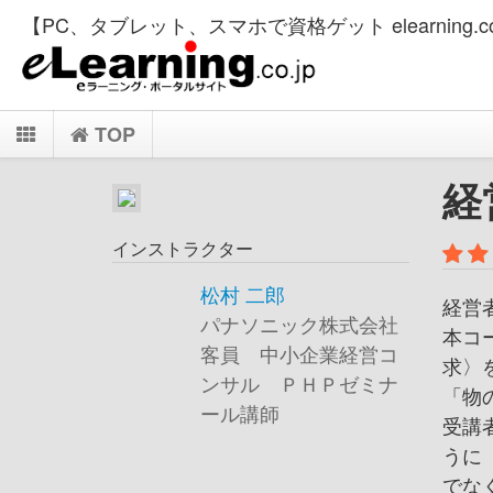
【PC、タブレット、スマホで資格ゲット elearning.co
TOP
経
インストラクター
松村 二郎
経営
パナソニック株式会社
本コ
客員 中小企業経営コ
求〉
ンサル ＰＨＰゼミナ
「物
ール講師
受講
うに
でな