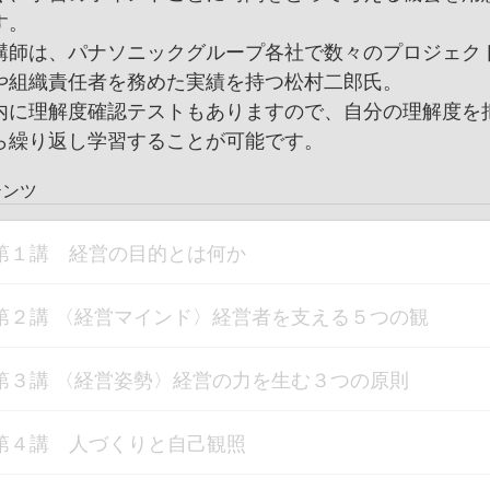
す。
講師は、パナソニックグループ各社で数々のプロジェク
や組織責任者を務めた実績を持つ松村二郎氏。
内に理解度確認テストもありますので、自分の理解度を
ら繰り返し学習することが可能です。
テンツ
第１講 経営の目的とは何か
第２講 〈経営マインド〉経営者を支える５つの観
第３講 〈経営姿勢〉経営の力を生む３つの原則
第４講 人づくりと自己観照