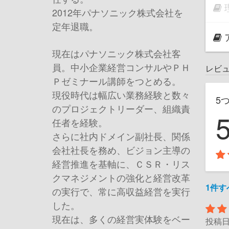
2012年パナソニック株式会社を
定年退職。
現在はパナソニック株式会社客
員。中小企業経営コンサルやＰＨ
レビ
Ｐゼミナール講師をつとめる。
現役時代は幅広い業務経験と数々
5
のプロジェクトリーダー、組織責
任者を経験。
さらに社内ドメイン副社長、関係
会社社長を務め、ビジョン主導の
経営推進を基軸に、ＣＳＲ・リス
クマネジメントの強化と経営改革
1件
の実行で、常に高収益経営を実行
した。
現在は、多くの経営実体験をベー
投稿