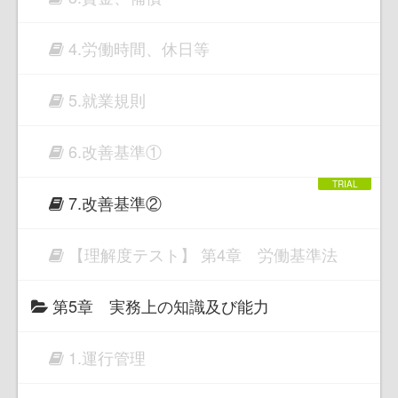
4.労働時間、休日等
5.就業規則
6.改善基準①
7.改善基準②
【理解度テスト】 第4章 労働基準法
第5章 実務上の知識及び能力
1.運行管理