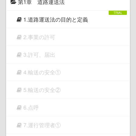
第1章 道路運送法
1.道路運送法の目的と定義
2.事業の許可
3.許可、届出
4.輸送の安全①
5.輸送の安全②
6.点呼
7.運行管理者①