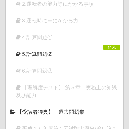
2.運転者の能力等にかかる事項
3.運転時に車にかかる力
4.計算問題①
5.計算問題②
6.計算問題③
【理解度テスト】 第５章 実務上の知識
及び能力
【受講者特典】 過去問題集
平成２５年度第１回試験出題例(追い込み