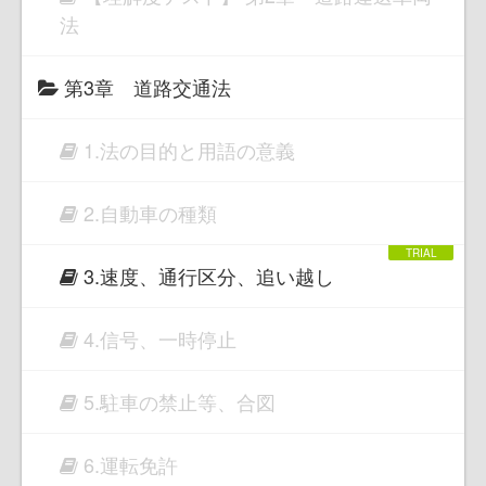
法
第3章 道路交通法
1.法の目的と用語の意義
2.自動車の種類
3.速度、通行区分、追い越し
4.信号、一時停止
5.駐車の禁止等、合図
6.運転免許