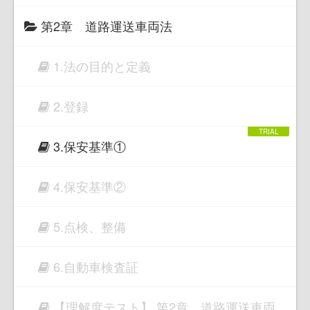
第2章 道路運送車両法
1.法の目的と定義
2.登録
3.保安基準①
4.保安基準②
5.点検、整備
6.自動車検査証
【理解度テスト】 第2章 道路運送車両