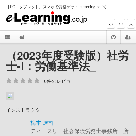
【PC、タブレット、スマホで資格ゲット elearning.co.jp】
小
中
大
（2023年度受験版）社労
士-Ⅰ：労働基準法_
0件のレビュー
インストラクター
梅本 達司
ティースリー社会保険労務士事務所 所