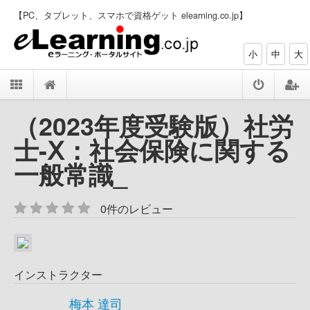
【PC、タブレット、スマホで資格ゲット elearning.co.jp】
小
中
大
（2023年度受験版）社労
士-Ⅹ：社会保険に関する
一般常識_
0件のレビュー
インストラクター
梅本 達司