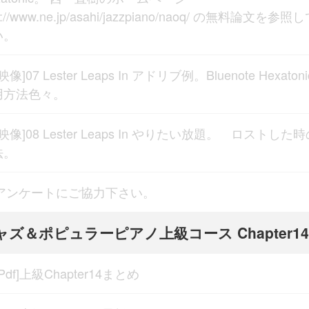
p://www.ne.jp/asahi/jazzpiano/naoq/ の無料論文を参照
い。
[映像]07 Lester Leaps In アドリブ例。Bluenote Hexaton
用方法色々。
[映像]08 Lester Leaps In やりたい放題。 ロストした
法。
アンケートにご協力下さい。
ャズ＆ポピュラーピアノ上級コース Chapter14
[Pdf]上級Chapter14まとめ