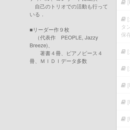
自己のトリオでの活動も行って
いる．
タ
■リーダー作９枚
保
（代表作 PEOPLE, Jazzy
Breeze)、
著書４冊、ピアノピース４
冊、ＭＩＤＩデータ多数