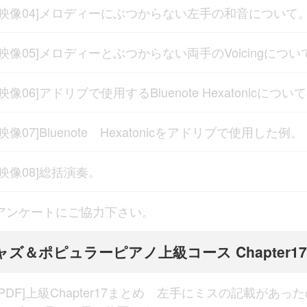
[映像04]メロディーにぶつからない左手の和音について
[映像05]メロディーとぶつからない両手のVoicingについ
[映像06]アドリブで使用するBluenote Hexatonicについ
[映像07]Bluenote Hexatonicをアドリブで使用した例。
[映像08]総括演奏。
アンケートにご協力下さい。
ャズ＆ポピュラーピアノ上級コース Chapter17
[PDF]上級Chapter17まとめ 左手にミスの記載があっ