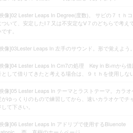
[映像]02 Lester Leaps In Degree(度数)。 サビの７ｔｈ
について、安定したⅠ７又は不安定なⅤ７のどちらで考え
いです。
[映像]03Lester Leaps In 左手のサウンド。形で覚えよう
[映像]04 Lester Leaps In Cm7の処理 Key in B♭mから
音として借りてきたと考える場合は、９ｔｈを使用しな
[映像]05 Lester Leaps In テーマとラストテーマ。カラ
度がゆっくりのもので練習してから、速いカラオケでチ
ジして下さい。
[映像]06 Lester Leaps In アドリブで使用するBluenote
xatonic。 西 直樹のホームページ