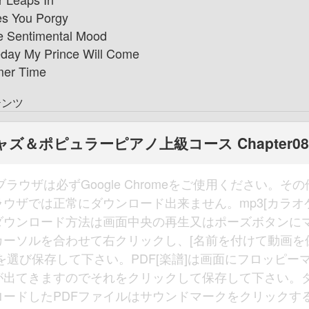
es You Porgy
e Sentimental Mood
ay My Prince Will Come
er Time
テンツ
ャズ＆ポピュラーピアノ上級コース Chapter08
ブラウザは必ずGoogle Chromeをご使用ください。そ
ラウザでは正常にダウンロード出来ません。mp3[カラオケ
ダウンロード方法は画面中央の再生又はポーズボタンに
カーソルを合わせて右クリックし、[名前を付けて動画を
]を選び保存して下さい。PDF[楽譜]は画面にフロッピー
が出てきますのでそれをクリックして保存して下さい。
ロードしたPDFファイルはサウンドマークをクリックす