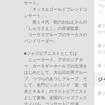
サート」
htt
「ネッスルゴールドブレンドコ
さ
ンサート」。
第１４代 歌のおねえさんの
「しゅうさえこ」の音楽監督。
使
コーラスグループのサーカスの
バンドリーダー。
処
■ジャズピアニストとしては
ニューヨーク、アポロシアタ
ー、カーネギーホールでの出演を
はじめとして、大山日出男グルー
プ、つづらのあつしグループ、そ
ジ
して、名門ビックバンド「原 信
夫と＃＆ｂ」のラストピアニスト
として参加。全国のジャズフェス
ティバル、コンサートに出演