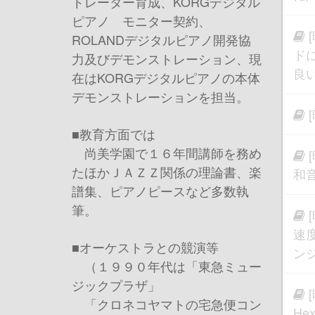
トレーター育成、KORGデジタル
ピアノ モニター契約、
ROLANDデジタルピアノ開発協
ド
力及びデモンストレーション、現
良
在はKORGデジタルピアノの本体
デモンストレーションを担当。
■教育方面では
尚美学園で１６年間講師を務め
たほかＪＡＺＺ関係の理論書、楽
和
譜集、ピアノピースなど多数執
筆。
速
■オーケストラとの競演等
ン
（１９９０年代は「東急ミュー
ジックプラザ」
「クロネコヤマトの宅急便コン
He