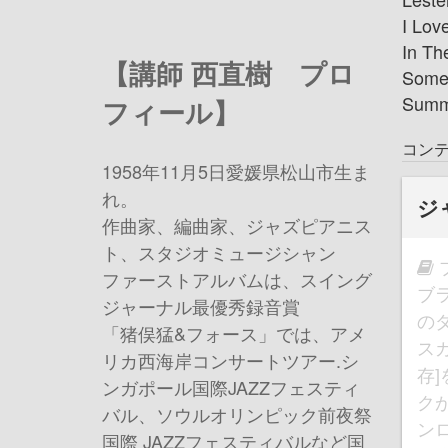
I Lov
In Th
【講師 西直樹 プロ
Somed
Summ
フィール】
コン
1958年11月5日愛媛県松山市生ま
れ。
ジ
作曲家、編曲家、ジャズピアニス
ト、スタジオミュージシャン
ファーストアルバムは、スイング
ブ
ジャーナル最優秀録音賞
の
「猪俣猛&フォース」では、アメ
ス
リカ西海岸コンサートツアー.シ
存
ンガポール国際JAZZフェスティ
ク
バル、ソウルオリンピック前夜祭
ン
国際 JAZZフェスティバルなど国