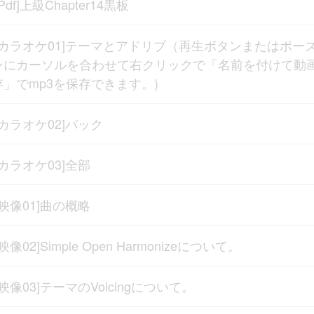
[Pdf]上級Chapter14黒板
[カラオケ01]テーマとアドリブ（再生ボタンまたはポー
ンにカーソルを合わせて右クリックで「名前を付けて動
存」でmp3を保存できます。)
[カラオケ02]バック
[カラオケ03]全部
[映像01]曲の概略
[映像02]Simple Open Harmonizeについて。
[映像03]テーマのVoicingについて。