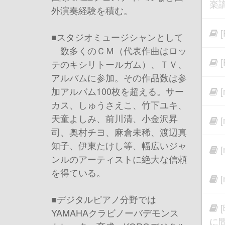
楽
外演奏経験を積む。
■スタジオミュージシャンとして
数多くのＣＭ（代表作曲はロッ
テのキシリトールガム）、ＴＶ、
アルバムに参加。その作品数は参
加アルバム100枚を超える。サー
カス、しゅうさえこ、竹下ユキ、
天童よしみ、前川清、小金沢昇
司、奥村チヨ、麻倉未稀、渡辺真
知子、伊東たけし等、幅広いジャ
ンルのアーティストに絶大な信頼
を得ている。
■デジタルピアノ分野では
YAMAHAクラビノーバデモンス
に