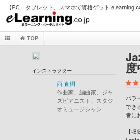
【PC、タブレット、スマホで資格ゲット elearning.co
TOP
Ja
度
インストラクター
西 直樹
作曲家、編曲家、ジャ
バラ
ズピアニスト、スタジ
でき
オミュージシャン
者に
【収
Leste