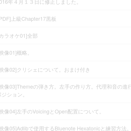
2016年４月１３日に修正しました。
[PDF]上級Chapter17黒板
[カラオケ01]全部
[映像01]概略。
[映像02]クリシェについて。おまけ付き
[映像03]Themeの弾き方。左手の作り方。代理和音の進
ポジション。
[映像04]左手のVoicingとOpen配置について。
[映像05]Adlibで使用するBluenote Hexatonicと練習方法