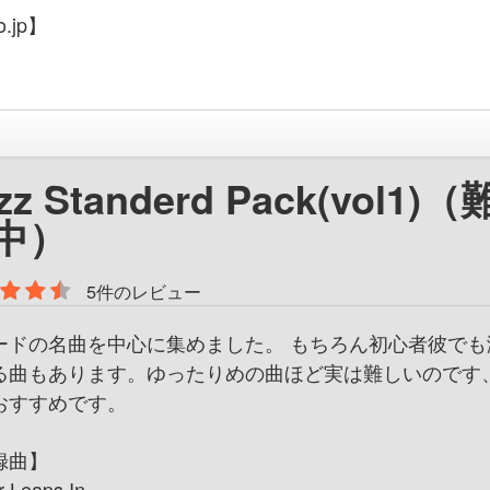
.jp】
zz Standerd Pack(vol1)
中）
5件のレビュー
ードの名曲を中心に集めました。 もちろん初心者彼でも
る曲もあります。ゆったりめの曲ほど実は難しいのです
おすすめです。
録曲】
r Leaps In