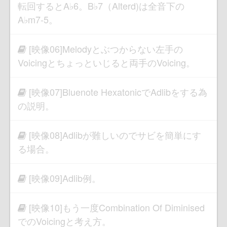
転回するとA♭6。B♭7（Alterd)は全音下の
A♭m7-5。
[映像06]Melodyとぶつからない左手の
Voicingとちょっといじると両手のVoicing。
[映像07]Bluenote HexatonicでAdlibをする為
の説明。
[映像08]Adlibが難しいのでサビを簡単にす
る場合。
[映像09]Adlib例。
[映像10]もう一度Combination Of Diminised
でのVoicingと考え方。