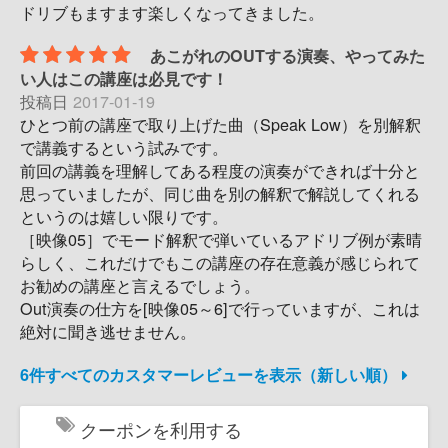
ドリブもますます楽しくなってきました。
あこがれのOUTする演奏、やってみた
い人はこの講座は必見です！
投稿日
2017-01-19
ひとつ前の講座で取り上げた曲（Speak Low）を別解釈
で講義するという試みです。
前回の講義を理解してある程度の演奏ができれば十分と
思っていましたが、同じ曲を別の解釈で解説してくれる
というのは嬉しい限りです。
［映像05］でモード解釈で弾いているアドリブ例が素晴
らしく、これだけでもこの講座の存在意義が感じられて
お勧めの講座と言えるでしょう。
Out演奏の仕方を[映像05～6]で行っていますが、これは
絶対に聞き逃せません。
6件すべてのカスタマーレビューを表示（新しい順）
クーポンを利用する