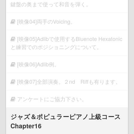
鍵盤の奥まで使って和音を弾く。
[映像04]両手のVoicing。
[映像05]Adlibで使用するBluenote Hexatonic
と練習でのポジショニングについて。
[映像06]Adlib例。
[映像07]全部演奏。２nd Riffも有ります。
アンケートにご協力下さい。
ジャズ＆ポピュラーピアノ上級コース
Chapter16