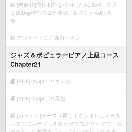
[映像10]交換和音を使用したAdlib例。左手
はBebop特有の２音連結。拡張したAdlib演
奏。
アンケートにご協力下さい。
ジャズ＆ポピュラーピアノ上級コース
Chapter21
[PDF]Chapter21まとめ
[PDF]Chapter21黒板
[カラオケ]テーマ（再生ボタンまたはポーズ
ボタンにカーソルを合わせて右クリックで「名
前を付けて動画を保存」でmp3を保存できま