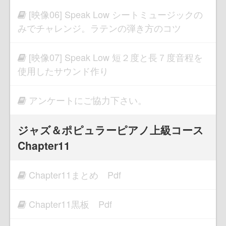
[映像06] Speak Low シートミュージックの
みでチャレンジ。ラテンの弾き方のコツ
[映像07] Speak Low 短２度と長７度音程を
使用したサウンド作り
アンケートにご協力下さい。
ジャズ＆ポピュラーピアノ上級コース
Chapter11
Chapter11まとめ Pdf
Chapter11黒板 Pdf