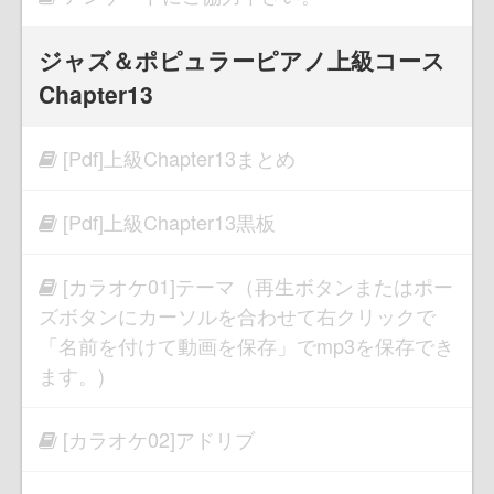
ジャズ＆ポピュラーピアノ上級コース
Chapter13
[Pdf]上級Chapter13まとめ
[Pdf]上級Chapter13黒板
[カラオケ01]テーマ（再生ボタンまたはポー
ズボタンにカーソルを合わせて右クリックで
「名前を付けて動画を保存」でmp3を保存でき
ます。)
[カラオケ02]アドリブ