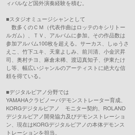
ィバルなど国外演奏経験を積む。
■スタジオミュージシャンとして
数多くのＣＭ（代表作曲はロッテのキシリトー
ルガム）、ＴＶ、アルバムに参加。その作品数は
参加アルバム100枚を超える。サーカス、しゅうさ
えこ、竹下ユキ、天童よしみ、前川清、小金沢昇
司、奥村チヨ、麻倉未稀、渡辺真知子、伊東たけ
し等、幅広いジャンルのアーティストに絶大な信
頼を得ている。
■デジタルピアノ分野では
YAMAHAクラビノーバデモンストレーター育成、
KORGデジタルピアノ モニター契約、ROLAND
デジタルピアノ開発協力及びデモンストレーショ
ン、現在はKORGデジタルピアノの本体デモンス
トレーションを担当。