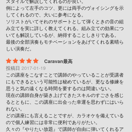
スタイルで解説してくれるのが良い。
例によって左手のコツ、更には両手のヴォイシングを示
してくれるので、大いに参考になる。
ソリストがいてそれのサポートとして弾くときの音の組
み立てを実に詳しく教えてくれる。組み立ての効果につ
いても解説しているが、納得することしきりである。
最後の全部演奏もモチベーションをあげてくれる素晴ら
しい演奏だ。
Caravan最高
投稿日
2017-01-19
この講座をこなすことで講師のやっていることが受講者
にもできるという可能性は秘めているが、更なる修練を
思うと気の遠くなる時間を要するのは間違いない。
現在の講師自身が築き上げてきたスキルのすごさを感じ
るとともに、この講座に出会った幸運を思わずにはいら
れない。
どの講座にも言えることですが、カラオケを備えている
ので個人練習には非常に便利でありがたい。
久々の『やりたい放題』で講師が自由に弾いてくれるア