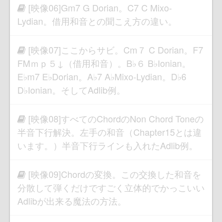
[映像06]Gm7 G Dorian。C7 C Mixo-
Lydian。借用和音との聞こえ方の違い。
[映像07]ここからサビ。Cm７ C Dorian。F7
FMｍｐ５↓（借用和音）。B♭６ B♭Ionian。
E♭m7 E♭Dorian。A♭7 A♭Mixo-Lydian。D♭6
D♭Ionian。そしてAdlib例。
[映像08]すべてのChordのNon Chord Toneの
半音下行解決。左手の和音（Chapter15とは違
います。）半音下行ラインも入れたAdlib例。
[映像09]Chordの変換。この交換した和音を
分散して弾くだけですごく立体的でかっこいい
Adlibが出来る魔法の方法。