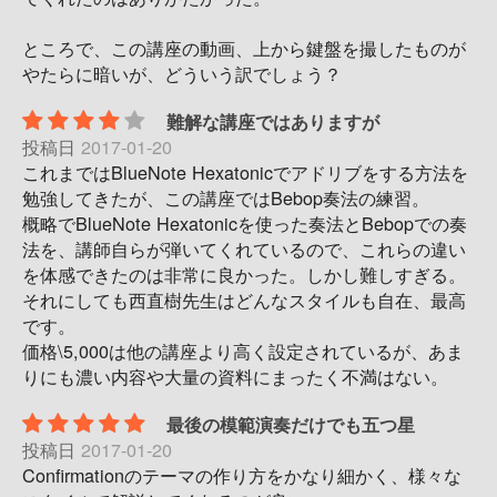
ところで、この講座の動画、上から鍵盤を撮したものが
やたらに暗いが、どういう訳でしょう？
難解な講座ではありますが
投稿日
2017-01-20
これまではBlueNote Hexatonicでアドリブをする方法を
勉強してきたが、この講座ではBebop奏法の練習。
概略でBlueNote Hexatonicを使った奏法とBebopでの奏
法を、講師自らが弾いてくれているので、これらの違い
を体感できたのは非常に良かった。しかし難しすぎる。
それにしても西直樹先生はどんなスタイルも自在、最高
です。
価格\5,000は他の講座より高く設定されているが、あま
りにも濃い内容や大量の資料にまったく不満はない。
最後の模範演奏だけでも五つ星
投稿日
2017-01-20
Confirmationのテーマの作り方をかなり細かく、様々な