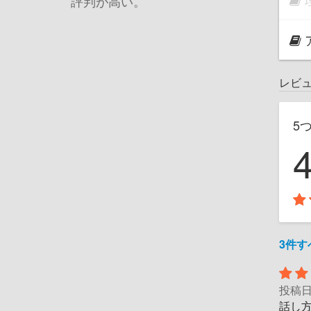
評判が高い。
レビ
5
3件
投稿
話し