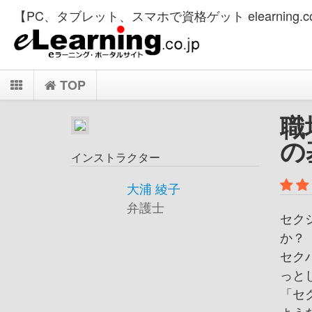
【PC、タブレット、スマホで資格ゲット elearning.co
TOP
職
の
インストラクター
大浦 綾子
弁護士
セク
か？
セク
っと
「セ