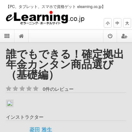
【PC、タブレット、スマホで資格ゲット elearning.co.jp】
小
中
大
誰でもできる！確定拠出
年金カンタン商品選び
（基礎編）
0件のレビュー
インストラクター
菱田 雅生