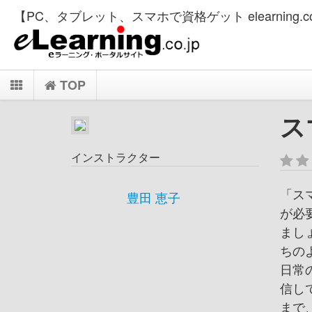
【PC、タブレット、スマホで資格ゲット elearning.co
TOP
ス
インストラクター
「ス
豊田 恵子
が必
まし
ちの
日常
信し
まで