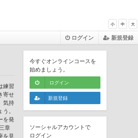
小
中
大
ログイン
新規登録
今すぐオンラインコースを
始めましょう。
ログイン
は練習
き寄せ
新規登録
。気持
ょう。
ーを発
ソーシャルアカウントで
三章
ログイン
座を見