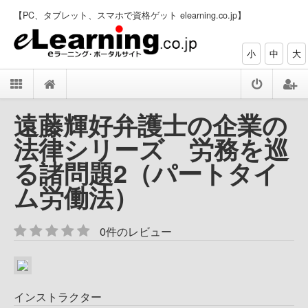
【PC、タブレット、スマホで資格ゲット elearning.co.jp】
小
中
大
遠藤輝好弁護士の企業の
法律シリーズ 労務を巡
る諸問題2（パートタイ
ム労働法）
0件のレビュー
インストラクター